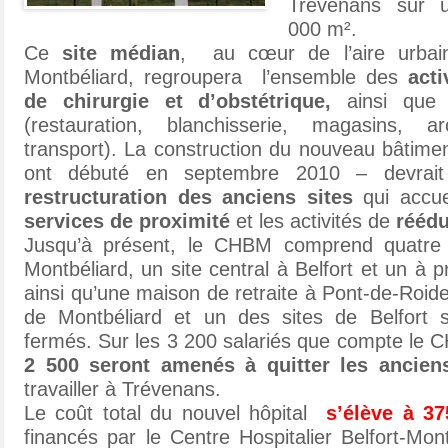
Trévenans sur 
000 m².
Ce
site médian
, au cœur de l’aire urbaine
Montbéliard, regroupera l’ensemble des
acti
de chirurgie et d’obstétrique,
ainsi que
(restauration, blanchisserie, magasins, a
transport). La construction du nouveau bâtimen
ont débuté en septembre 2010 – devrait
restructuration des
anciens sites
qui accue
services de proximité
et les activités de
réédu
Jusqu’à présent, le CHBM comprend quatre 
Montbéliard, un site central à Belfort et un à pr
ainsi qu’une maison de retraite à Pont-de-Roid
de Montbéliard et un des sites de Belfort 
fermés. Sur les 3 200 salariés que compte le 
2 500 seront amenés à quitter les ancien
travailler à Trévenans.
Le coût total du nouvel hôpital
s’élève à 37
financés par le Centre Hospitalier Belfort-Montb