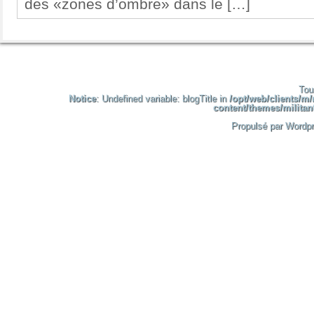
des «zones d’ombre» dans le […]
Tou
Notice
: Undefined variable: blogTitle in
/opt/web/clients/m
content/themes/militant
Propulsé par Wordpr